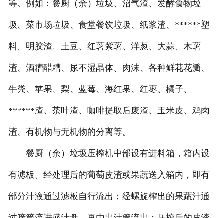
等。例如：餐厨（余）垃圾、沼气渣、发酵食物垃
圾、菜市场垃圾、食堂餐饮垃圾、纸浆渣、******塑
料、明胶渣、土豆、红薯紫薯、洋葱、大蒜、木薯
渣、酒糟醋糟、尿不湿晶体、肉沫、各种鲜花花瓣、
牛粪、苹果、梨、蓝莓、海红果、红枣、橘子、
******渣、茶叶渣、咖啡提取后废渣、玉米皮、鸡肉
渣、有机物与无机物的分离等。
餐厨（余）垃圾压榨机中部设有进料箱，箱内设
有滤板。经处理后的葡萄皮渣或果蔬送入箱内，即有
部分汁液通过滤板自行流出；经螺旋榨出的果蔬汁通
过筛筒流进盛汁盘，再由出汁管流出；压榨后的皮渣