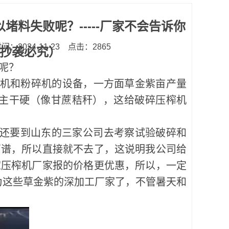
料失败呢？-----厂家不会告诉你
：2024-11-23
点击：2865
，抄袭必究）
呢？
榨机和粉碎机的设备，一方面草金紫亩产量
，主干硬（像甘蔗秸秆），这给破碎压榨机
还要到山东的三家公司去考察试验破碎和
离谱，所以直接就不去了，这说明我公司给
家压榨机厂家报的价格更优惠，所以，一定
为这些
草金紫的深加工厂家了，不管暑天和