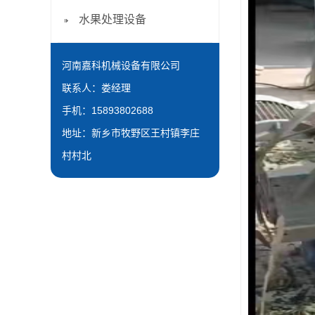
水果处理设备
河南嘉科机械设备有限公司
联系人：娄经理
手机：15893802688
地址：新乡市牧野区王村镇李庄
村村北