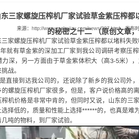
东三家螺旋压榨机厂家试验草金紫压榨都以堵
来源：
http://www.yazhajizx.com/news/307.html
发布时间
的秘密之十二 （原创文章
东三家螺旋压榨机厂家试验草金紫压榨都以堵料失败
0年就有草金紫的深加工厂家到我公司调研考察压
潜力深，另一方面由于草金紫体积大（高3-5米）
来挑战。
是直接到达我公司的，还说除了新乡的我公司外，
乡的螺旋压榨机厂家很多，但是，客户说价格高的
压榨机价格是非常中肯的，但同时又说，山东的三
选择低的，质量和性能上选择******的，也真是难
着几吨的物料，到厂家试验。