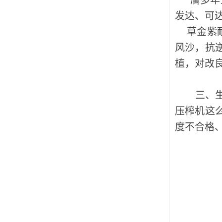
属多年生
发达、可达
草金紫耐
风沙，抗
植，对改
三、生物
压榨机这
度不合格