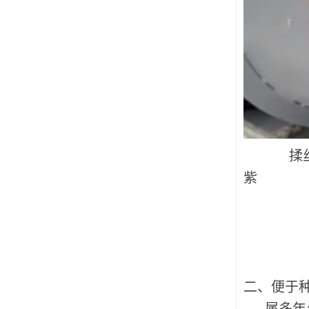
揉
紫
二、便于