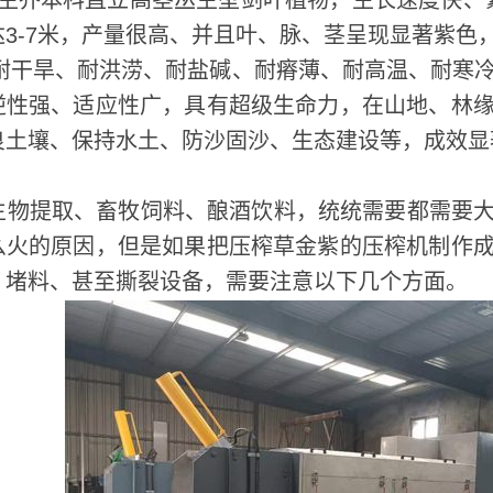
乔本科直立高茎丛生型剑叶植物，生长速度快、繁
3-7米，产量很高、并且叶、脉、茎呈现显著紫色
干旱、耐洪涝、耐盐碱、耐瘠薄、耐高温、耐寒冷
逆性强、适应性广，具有超级生命力，在山地、林
良土壤、保持水土、防沙固沙、生态建设等，成效显
提取、畜牧饲料、酿酒饮料，统统需要都需要大
么火的原因，但是如果把压榨草金紫的压榨机制作
、堵料、甚至撕裂设备，需要注意以下几个方面。