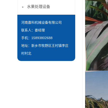
水果处理设备
河南嘉科机械设备有限公司
联系人：娄经理
手机：15893802688
地址：新乡市牧野区王村镇李庄
村村北