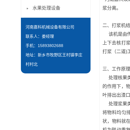
水果处理设备
浆分离。
二、打浆机
河南嘉科机械设备有限公司
该机是由传
联系人：娄经理
上下去核打
手机：15893802688
打浆（二道)
地址：新乡市牧野区王村镇李庄
村村北
三、工作原
处理核果类
的作用下，
叶排出出渣
处理浆果类
将物料均匀排
状，物料就
机为联动重