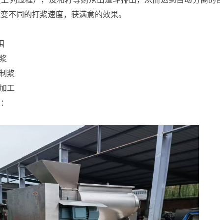
改变不同的打浆速度，获满意的效果。
围
浆
制浆
加工
场：