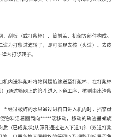
网、刮板（或打浆棒）、筒前盖、机架等部件构成。
二道为打浆过滤转子，即可实现去核（头道）、去皮
一律为打浆转子。
口机内送料浆叶将物料螺旋输送至打浆棒，在打浆棒
）)通过筛网上的筛孔进入下道工序，核则由出渣浆
，当经过破碎的水果通过进料口进入机内时，挡浆盘
料沿着圆筒向******端移动，移动的轨迹呈螺旋
质（已成浆状)从筛孔通过进入下道1序（双道打浆
目的。只要变换不同规格的筛网以及调整刮板导程角