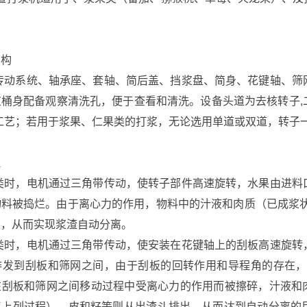
结构
动系统、轴承座、套轴、简后盖、挡浆盘、简身、花键轴、筛
浆桶身配备观察清洗孔，便于查看和清洗。设备头道为去核转子,
工艺；若用于浆果、仁果类的打浆，无论选用单道或双道，转子
理
时，电机通过三角带传动，使转子部件高速旋转，水果由进料
物料被捣烂。由于离心力的作用，物料中的汁液和肉质（已成浆状
口，从而实现浆渣自动分离。
时，电机通过三角带传动，使安装在花键轴上的刮板高速旋转
发到刮板和筛网之间，由于刮板的回转作用和导程角的存在，使物
在刮板和筛网之间移动过程中受离心力的作用而被擦碎，汁液和肉
复上列过程），皮和籽等则从出渣斗排出，从而达到自动分离的