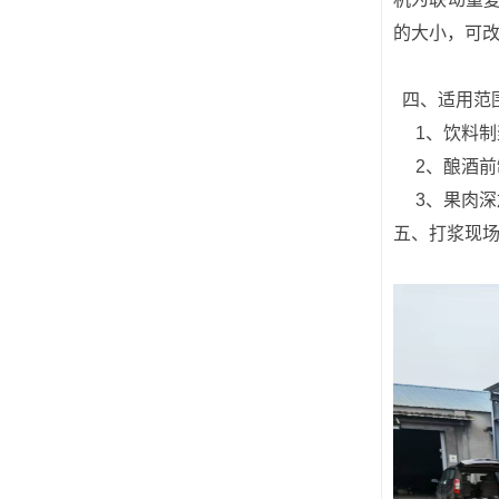
的大小，可
四、适用范
1、饮料制
2、酿酒前
3、果肉深
五、打浆现