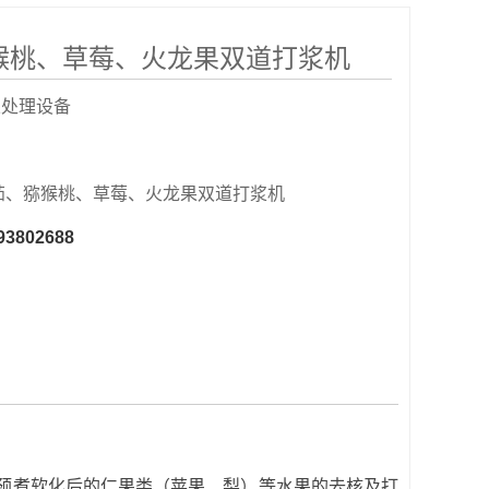
猴桃、草莓、火龙果双道打浆机
果处理设备
茄、猕猴桃、草莓、火龙果双道打浆机
93802688
预煮软化后的仁果类（苹果、梨）等水果的去核及打