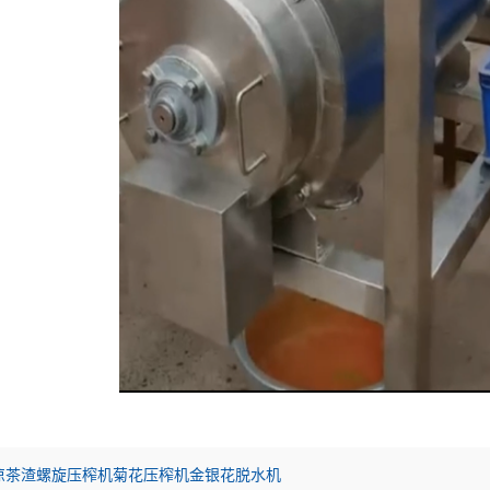
凉茶渣螺旋压榨机菊花压榨机金银花脱水机