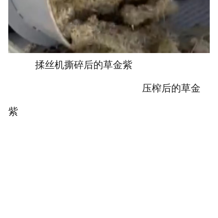
揉丝机撕碎后的草金紫
压榨后的草金
紫