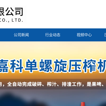
公司新闻
行业动态
视频中心