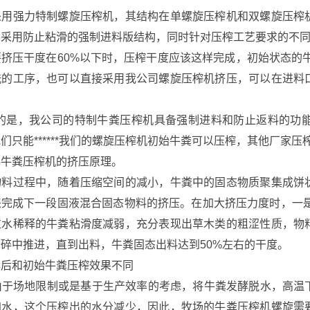
采用强力特制螺旋压榨机，其结构在单螺旋压榨机和双螺旋压榨
，采用防止粘滑的强制进料版结构，同时针对压榨工艺要求的不
要挤压干度在60%以下时，压榨干度应该这样完成，初始状态的
洗的工序，也可以直接采用我公司螺旋压榨机挤压，可以在进料
是，我公司的特制牛粪压榨机具备强制进料和防止返料的功能
们只能******我们的螺旋压榨机初始牛粪可以压榨，其他厂家压榨
科牛粪压榨机的挤压原理。
物料过程中，随着压缩空间的减小，牛粪中的固态物质聚集成饼
完成下一段固液混合固态物料的挤压。在加大挤压力度时，一是要
过水稀释的牛粪粘滑度减弱，充分表现出草木类的粗涩性质，物
碎中推进，直到出料，牛粪固态出料达到50%左右的干度。
酵后和初始牛粪压榨效果不同
于场地限制或是基于生产效率的考虑，将牛粪发酵脱水，高温
加水，这个压榨出的水分减少，因此，牧场的牛粪压榨机螺旋需