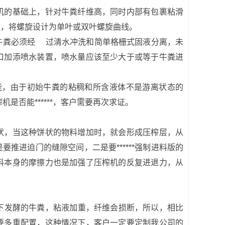
机的基础上，针对牛粪纤维高，同时内部有包裹粘滑
同，将螺旋设计为单叶或双叶螺旋曲线。
牛粪必须经 过清水冲洗和简单格栅式固液分离，未
口加添喷水装置，喷水量应该至少大于或等于牛粪进
，由于初始牛粪的粘稠和所含液体不是游离状态的
机是否能******，客户需要再次求证。
状，当这种饼状的物料增加时，就会形成压榨层，从
推进迫门的缝隙空间，二是要******强制进料版的
料本身的摩擦力也是加强了压榨机的反复进退力，从
下发酵的牛粪，粘液加重，纤维会损断，所以，相比
要多重配置，这种情况下，客户一定要定制我公司的