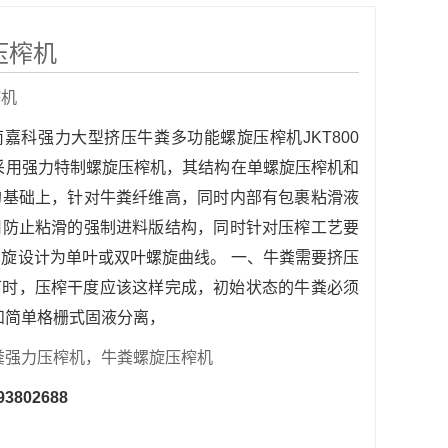
压榨机
榨机
南嘉科强力大型挤压牛粪多功能螺旋压榨机JKT800
采用强力特制螺旋压榨机，其结构在单螺旋压榨机和
的基础上，针对牛粪纤维高，同时内部有包裹粘滑液
用防止粘滑的强制进料版结构，同时针对压榨工艺要
旋设计为单叶或双叶螺旋曲线。 一、牛粪需要挤压
下时，压榨干度应该这样完成，初始状态的牛粪必须
和简单格栅式固液分离，
粪强力压榨机，牛粪螺旋压榨机
93802688