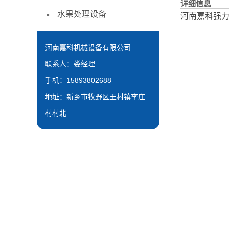
详细信息
水果处理设备
河南嘉科强力
河南嘉科机械设备有限公司
联系人：娄经理
手机：15893802688
地址：新乡市牧野区王村镇李庄
村村北