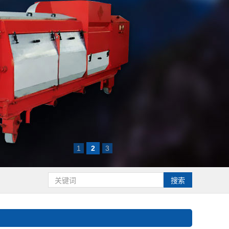
1
2
3