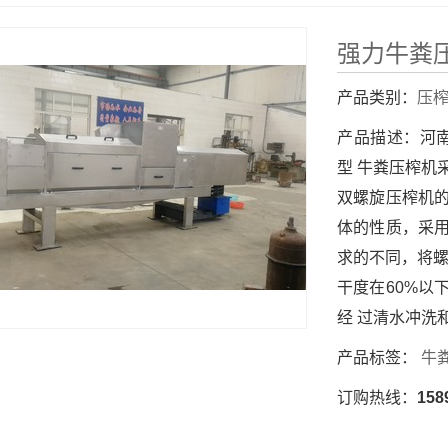
强力牛粪
产品类别：
压
产品描述：
河
型 牛粪压榨机
双螺旋压榨机
体的性质，采
求的不同，将螺
干度在60%以
经 过清水冲洗
产品标签：
牛
订购热线：
158