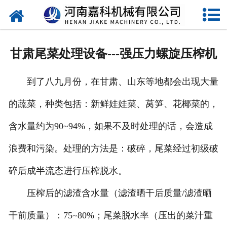
网站首页
关于嘉科
甘肃尾菜处理设备---强压力螺旋压榨机
产品中心
到了八九月份，在甘肃、山东等地都会出现大量
公司新闻
的蔬菜，种类包括：新鲜娃娃菜、莴笋、花椰菜的，
行业动态
含水量约为90~94%，如果不及时处理的话，会造成
视频中心
浪费和污染。处理的方法是：破碎，尾菜经过初级破
压榨机导购图
碎后成半流态进行压榨脱水。
压榨后的滤渣含水量（滤渣晒干后质量/滤渣晒
公司业绩
干前质量）：75~80%；尾菜脱水率（压出的菜汁重
联系我们