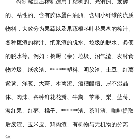
特制螺旋压榨机适用于粘稠的、光滑的、发酵
的、粘性的、含有胶体蛋白油脂、含细小纤维的流质
物料，大致分为果蔬以及果蔬根茎叶花果盘的榨汁、
各种废渣的榨汁、纸浆渣的脱水、垃圾的脱水、粪便
的脱水等。例如：餐厨（余）垃圾、沼气渣、发酵食
物垃圾、纸浆渣、******塑料、明胶渣、土豆、红薯
紫薯、洋葱、大蒜、木薯渣、酒糟醋糟、尿不湿晶
体、肉沫、各种鲜花花瓣、牛粪、苹果、梨、蓝莓、
海红果、红枣、橘子、******渣、茶叶渣、咖啡提取
后废渣、玉米皮、鸡肉渣、有机物与无机物的分离
等。