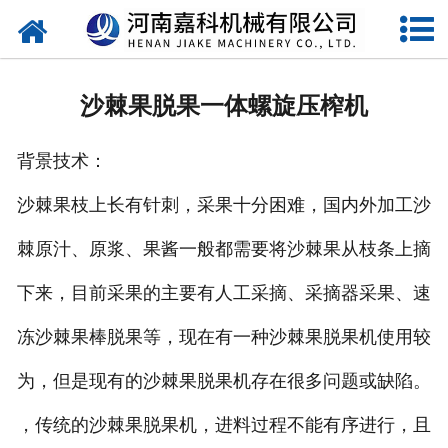
网站首页
关于嘉科
沙棘果脱果一体螺旋压榨机
产品中心
背景技术：
公司新闻
沙棘果枝上长有针刺，采果十分困难，国内外加工沙
行业动态
棘原汁、原浆、果酱一般都需要将沙棘果从枝条上摘
视频中心
下来，目前采果的主要有人工采摘、采摘器采果、速
压榨机导购图
冻沙棘果棒脱果等，现在有一种沙棘果脱果机使用较
为，但是现有的沙棘果脱果机存在很多问题或缺陷。
公司业绩
，传统的沙棘果脱果机，进料过程不能有序进行，且
联系我们