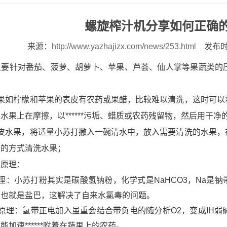
螺旋榨汁机分享如何正确
来源：
http://www.yazhajizx.com/news/253.html
发布时间
主要针对番茄、菠萝、胡萝卜、苹果、芦荟、仙人掌等果蔬类的
水果如柠檬和苹果的表皮有农药或果醋，比较难以清洗，这时可以
水果上在摩擦，以******污垢、蜡质或农药残留物，然后用干
软皮水果，将适量小苏打撒入一碗清水中，放入需要清洗的水果，
然的方式清洗水果；
的原理：
理：小苏打粉其实是碳酸氢钠粉，化学式是NaHCO3，Na是
，也就是盐巴，这解决了自来水氯毒的问题。
原理：氢带正电加入虽重会结合带负电的随分析O2，变成IH
能加速******附着在蔬果上的农药。