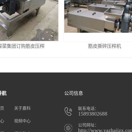
榨菜集团订购筋皮压榨
筋皮撕碎压榨机
导航
公司信息
页
关于嘉科
联系电话：
15893802688
心
视频中心
公司网址：
http://www.yazhajizx.co