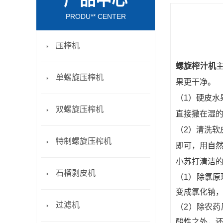
产品中心
PRODU** CENTER
压榨机
螺旋榨汁机
单螺旋压榨机
果更干净。
（1）硬皮
双螺旋压榨机
直接撒在湿的
（2）清洗
特制螺旋压榨机
即可，用自
小苏打清洁
石榴剥皮机
（1）除氯原
变成氯化钠
过滤机
（2）除农药
酸性之外，还