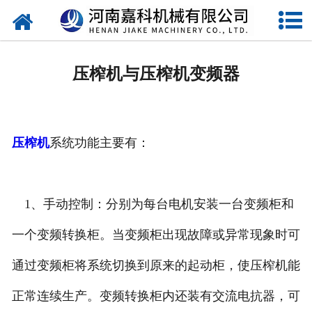
网站首页
关于嘉科
压榨机与压榨机变频器
产品中心
公司新闻
压榨机
系统功能主要有：
行业动态
视频中心
1、手动控制：分别为每台电机安装一台变频柜和
压榨机导购图
一个变频转换柜。当变频柜出现故障或异常现象时可
通过变频柜将系统切换到原来的起动柜，使压榨机能
公司业绩
正常连续生产。变频转换柜内还装有交流电抗器，可
联系我们